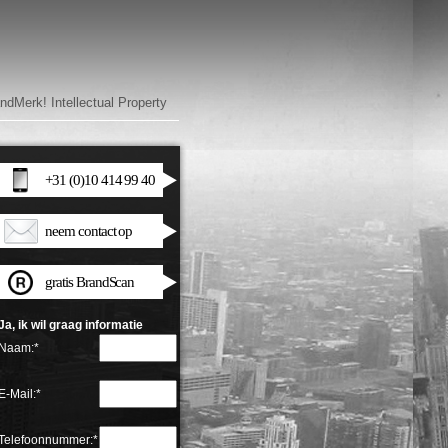
ndMerk! Intellectual Property
+31 (0)10 414 99 40
neem contact op
gratis BrandScan
Ja, ik wil graag informatie
Naam:*
E-Mail:*
Telefoonnummer:*