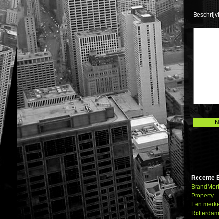
Beschrijv
Recente B
BrandMerk!
Property
Een merke
Rotterda