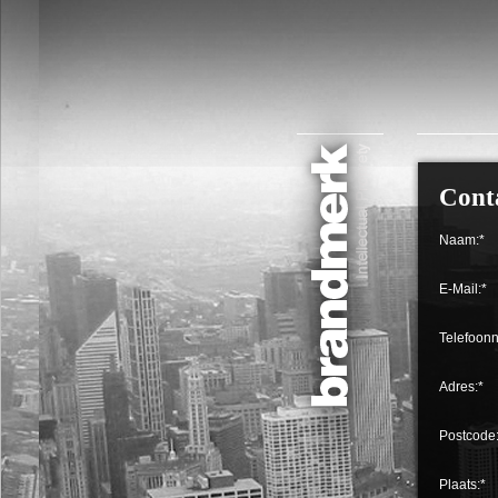
Cont
Naam:*
E-Mail:*
Telefoon
Adres:*
Postcode
Plaats:*