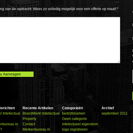
ing van de opdracht: Wees zo volledig mogelijk voor een offerte op maat!:*
erichten
Recente Artikelen
Categorieën
Archief
 Intellectual
BrandMerk! Intellectual
bedrijfsnamen
september 2011
Property
Geen categorie
nbureau in
Contact
intelectueel eigendom
m?
Merkenbureau in
logo registreren