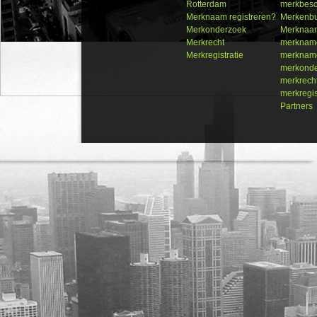
Rotterdam
merkbes
Merknaam registreren?
Merkenb
Merkonderzoek
Merknaam
Merkrecht
merkname
Merkregistratie
merkname
merkond
merkrech
merkregis
Partners