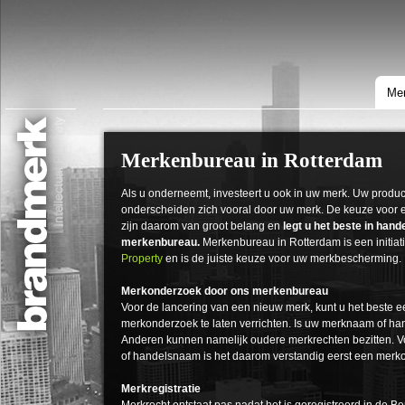
Mer
Merkenbureau in Rotterdam
Als u onderneemt, investeert u ook in uw merk. Uw produ
onderscheiden zich vooral door uw merk. De keuze voor
zijn daarom van groot belang en
legt u het beste in han
merkenbureau.
Merkenbureau in Rotterdam is een initiat
Property
en is de juiste keuze voor uw merkbescherming.
Merkonderzoek door ons merkenbureau
Voor de lancering van een nieuw merk, kunt u het beste
merkonderzoek te laten verrichten. Is uw merknaam of h
Anderen kunnen namelijk oudere merkrechten bezitten. Vo
of handelsnaam is het daarom verstandig eerst een merko
Merkregistratie