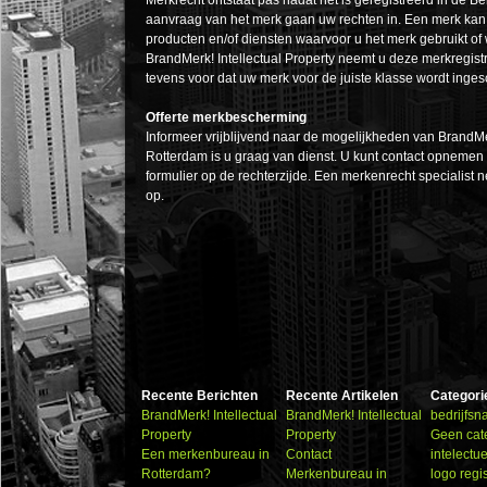
Merkrecht ontstaat pas nadat het is geregistreerd in de 
aanvraag van het merk gaan uw rechten in. Een merk ka
producten en/of diensten waarvoor u het merk gebruikt of
BrandMerk! Intellectual Property neemt u deze merkregistr
tevens voor dat uw merk voor de juiste klasse wordt inge
Offerte merkbescherming
Informeer vrijblijvend naar de mogelijkheden van BrandM
Rotterdam is u graag van dienst. U kunt contact opnemen
formulier op de rechterzijde. Een merkenrecht specialist n
op.
Recente Berichten
Recente Artikelen
Categori
BrandMerk! Intellectual
BrandMerk! Intellectual
bedrijfs
Property
Property
Geen cat
Een merkenbureau in
Contact
intelectu
Rotterdam?
Merkenbureau in
logo regi