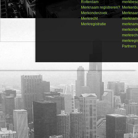
Rotterdam
merkbes
Merknaam registreren?
Merkenb
Merkonderzoek
Merknaam
Merkrecht
merkname
Merkregistratie
merkname
merkond
merkrech
merkregis
Partners