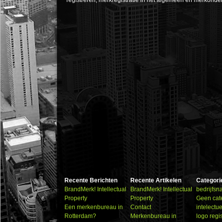
registreren, merkregistratie in het algemeen en merkonde
Recente Berichten
Recente Artikelen
Categori
BrandMerk! Intellectual
BrandMerk! Intellectual
bedrijfs
Property
Property
Geen cat
Een merkenbureau in
Contact
intelectu
Rotterdam?
Merkenbureau in
logo regi