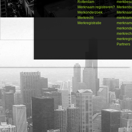
Rotterdam
merkbes
Merknaam registreren?
Merkenb
Merkonderzoek
Merknaam
Merkrecht
merkname
Merkregistratie
merkname
merkond
merkrech
merkregis
Partners