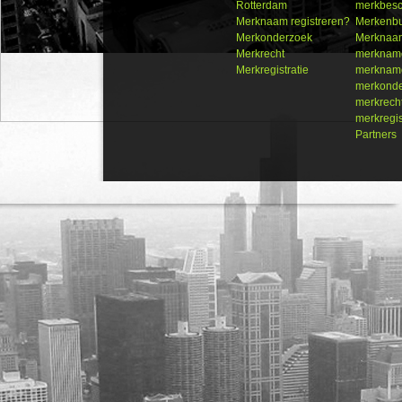
Rotterdam
merkbes
Merknaam registreren?
Merkenb
Merkonderzoek
Merknaam
Merkrecht
merkname
Merkregistratie
merkname
merkond
merkrech
merkregis
Partners